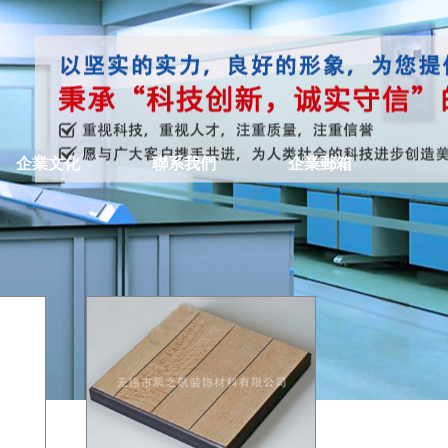
網站地圖
|
返回首頁
企業文化
聯系我們
企業郵箱
當前位置：
首頁
>
產品中心
>
抗倍特理化板
>