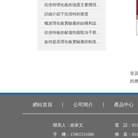
抗倍特理化板的強度主要體現在哪些方面？
詳細介紹下抗倍特的密度
概述理化板實驗臺的結構和設計要素
抗倍特板的耐溫性能取決于那些因素？
如何提高理化板實驗臺的制造周期？
抗
室
的
網站首頁
公司簡介
產品中心
聯系人：姬家文
電 話：0510
手 機：15961551686
傳 真：0510