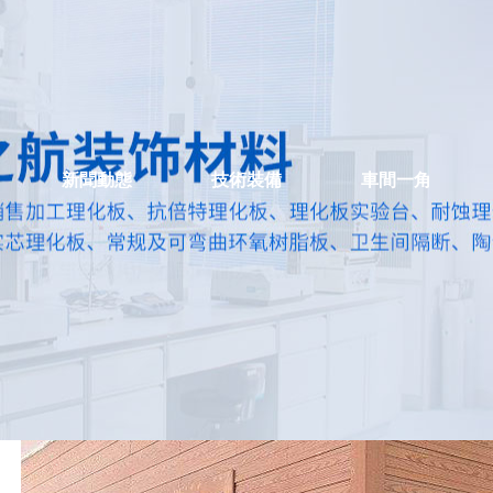
新聞動態
技術裝備
車間一角
思板
千思板